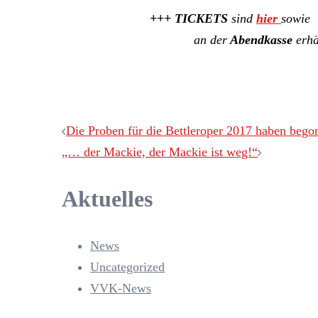
+++ TICKETS
sind
hier
so
an der
Abendkasse
erhä
Beitragsnavigation
Die Proben für die Bettleroper 2017 haben bego
„… der Mackie, der Mackie ist weg!“
Aktuelles
News
Uncategorized
VVK-News