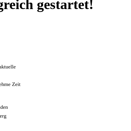
reich gestartet!
aktuelle
ehme Zeit
iden
erg