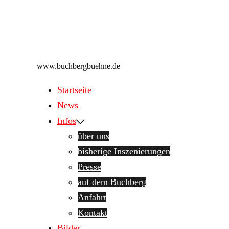
Zum
Inhalt
Freilichtbühne am Buchberg
springen
www.buchbergbuehne.de
Startseite
News
Infos
über uns
bisherige Inszenierungen
Presse
auf dem Buchberg
Anfahrt
Kontakt
Bilder