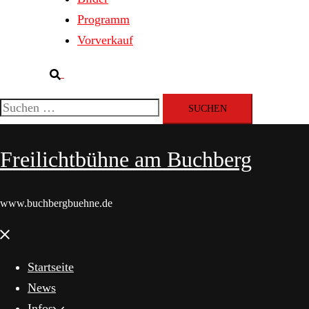
Programm
Vorverkauf
Suche
Suchen
nach:
Freilichtbühne am Buchberg
www.buchbergbuehne.de
Menü
schließen
Startseite
News
Infos