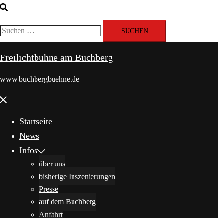
Suche
Suchen
nach:
Freilichtbühne am Buchberg
www.buchbergbuehne.de
Menü
schließen
Startseite
News
Infos
über uns
bisherige Inszenierungen
Presse
auf dem Buchberg
Anfahrt