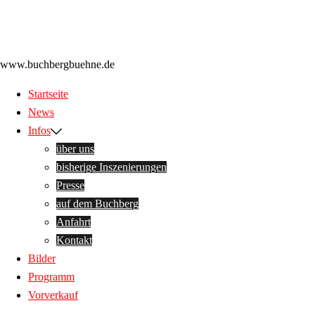
Zum
Inhalt
Freilichtbühne am Buchberg
springen
www.buchbergbuehne.de
Startseite
News
Infos
über uns
bisherige Inszenierungen
Presse
auf dem Buchberg
Anfahrt
Kontakt
Bilder
Programm
Vorverkauf