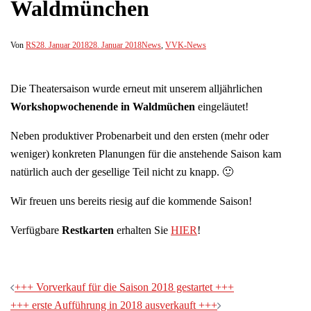
Waldmünchen
Von
RS
28. Januar 2018
28. Januar 2018
News
,
VVK-News
Die Theatersaison wurde erneut mit unserem alljährlichen
Workshopwochenende in Waldmüchen
eingeläutet!
Neben produktiver Probenarbeit und den ersten (mehr oder
weniger) konkreten Planungen für die anstehende Saison kam
natürlich auch der gesellige Teil nicht zu knapp. 🙂
Wir freuen uns bereits riesig auf die kommende Saison!
Verfügbare
Restkarten
erhalten Sie
HIER
!
Beitragsnavigation
+++ Vorverkauf für die Saison 2018 gestartet +++
+++ erste Aufführung in 2018 ausverkauft +++