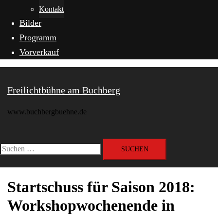
Kontakt
Bilder
Programm
Vorverkauf
Freilichtbühne am Buchberg
www.buchbergbuehne.de
Menü
umschalten
Suchen
nach:
Startschuss für Saison 2018:
Workshopwochenende in