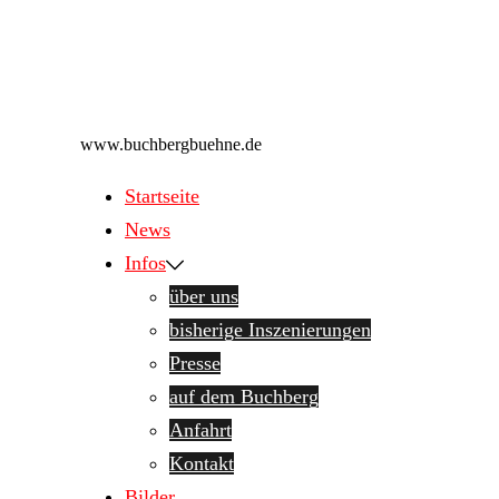
Zum
Inhalt
Freilichtbühne am Buchberg
springen
www.buchbergbuehne.de
Startseite
News
Infos
über uns
bisherige Inszenierungen
Presse
auf dem Buchberg
Anfahrt
Kontakt
Bilder