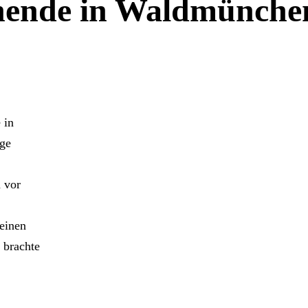
ende in Waldmünche
 in
ige
 vor
 einen
 brachte