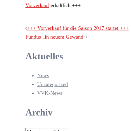
Vorverkauf
erhältlich +++
Beitragsnavigation
+++ Vorverkauf für die Saison 2017 startet +++
Fundus „in neuem Gewand“
Aktuelles
News
Uncategorized
VVK-News
Archiv