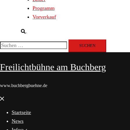
Programm
Vorverkauf
Suche
Suchen
nach:
Freilichtbühne am Buchberg
www.buchbergbuehne.de
Menü
schließen
Startseite
News
Infos